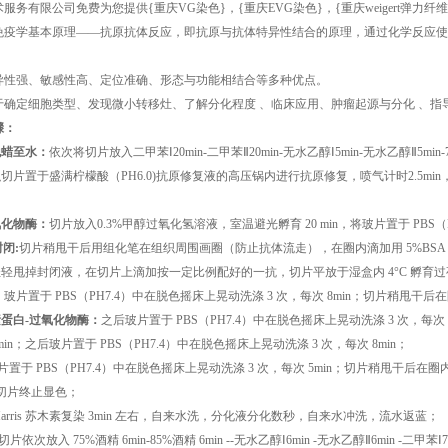
术服务有限公司免费为您提供
{重庆VG染色}
，{重庆EVG染色}，{重庆weigert
免疫学基本原理——抗原抗体反应，即抗原与抗体特异性结合的原理，通过化学反应使
异性强、敏感性高、定位准确、形态与功能相结合等多种优点。
于确定细胞类型、发现微小转移灶、了解分化程度 、临床应用、肿瘤起源与分化 、指
骤：
脱蜡至水：
依次将切片放入二甲苯Ⅰ20min-二甲苯Ⅱ20min-无水乙醇Ⅰ5min-无水乙醇Ⅱ5mi
切片置于盛满柠檬酸（PH6.0)抗原修复液的高压锅内进行抗原修复，喷气计时2.5min，
氧化物酶：
切片放入0.3%甲醇过氧化氢溶液，室温避光孵育 20 min，将玻片置于 PBS（P
封闭:
切片稍甩干后用组化笔在组织周围画圈（防止抗体流走），在圈内滴加用 5%BSA，
轻轻甩掉封闭液，在切片上滴加按一定比例配好的一抗，切片平放于湿盒内 4°C 孵育
：
玻片置于 PBS（PH7.4）中在脱色摇床上晃动洗涤 3 次，每次 8min；切片稍甩干
素蛋白-过氧化物酶：
之后玻片置于 PBS（PH7.4）中在脱色摇床上晃动洗涤 3 次，
min；之后玻片置于 PBS（PH7.4）中在脱色摇床上晃动洗涤 3 次，每次 8min；
片置于 PBS（PH7.4）中在脱色摇床上晃动洗涤 3 次，每次 5min；切片稍甩干后
切片终止显色；
Harris 苏木素复染 3min 左右，自来水洗，分化液分化数秒，自来水冲洗，流水返蓝；
切片依次放入 75%酒精 6min-85%酒精 6min --无水乙醇Ⅰ6min -无水乙醇Ⅱ6min