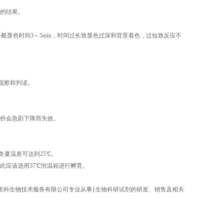
的结果。
般显色时间3～5min，时间过长致显色过深和背景着色，过短致反应不
于观察和判读。
价会急剧下降而失效。
冬夏温差可达到25℃。
此应该选用37℃恒温箱进行孵育。
陕西依科生物技术服务有限公司专业从事{生物科研试剂的研发、销售及相关