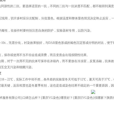
使用
抗同源性的二抗。要选择适宜的一抗，不同的二抗与一抗浓度不匹配，都不能得到满意
配现用，切片多时应分次配制，分批显色。根据温度和整体显色情况决定终止反应，一
。
定的毒性，在操作时要特别注意自身的防护，实验器材专用，以防污染。
~10s，无需分化，衬染效果较好，与DAB显色形成的褐色沉淀形成分明的对比，便
质，保存或使用不当不但会造成浪费，而且变质会出现假阴性结果。
效期，对于一次用不完的抗体可保存在冰箱内，而不要放在冷冻室，反复冻融，抗体效
相互交叉污染和细菌污染。
度
18～22℃，实际工作中却不然，条件差的实验室冬天可低于12℃，夏天可高于37℃，
度最关键，反应程度也是冬夏季有别，这也是造成染色结果不稳定的一个重要原因，因
术服务有限公司}口碑怎么样？{重庆VG染色}哪里好？{重庆EVG染色}找哪家？