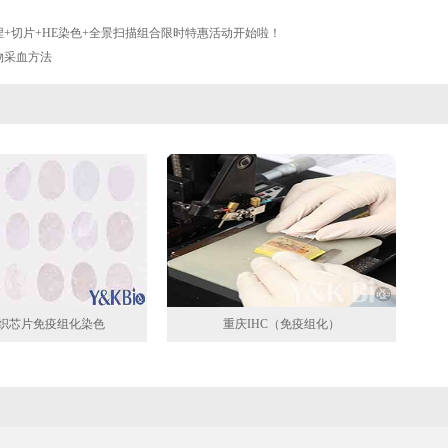
埋+切片+HE染色+全景扫描组合限时特惠活动开始啦！
物采血方法
织芯片免疫组化染色
重庆IHC（免疫组化）