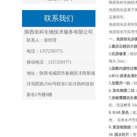
陕西依科生物技
免疫组化是基于
联系我们
定量研究。
免疫组化具有特
陕西依科生物技术服务有限公司
免疫组化可应用
一、免疫组化步
联系人：张经理
1.
重庆石蜡切片
电话：13572593771
2.抗原修复：
组织
每次 5min；
移动电话：13572593771
3.阻断内源性过
地址：陕西省咸阳市秦都区沣西新城
4.BSA 或者血清
5.加
重庆一抗
：
沣润西路2566号联东U谷沣西科技创
6. 加生物素二抗
新谷2号楼8楼
7.加链霉菌抗生
织，室温孵育 50
8. DAB 显色：
玻
色， 自来水冲洗
9. 复染细胞核：
10. 脱水封片：
将