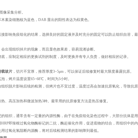
图像采集分析。
苏木素染细胞核为蓝色，DAB 显出的阳性表达为棕黄色。
直接影响免疫组化的结果，选择良好的固定液并及时充分的固定可以防止组织自溶，最
，会出现组织掉片的现象，而且显色效果差，容易混淆诊断。
彻底，应制定相应的更换试剂的制度，及时更换并有专人负责，做好相应的记录。
附载玻片
，切片不宜厚，推荐厚度3~5μm，可以保证后续修复时最大限度暴露抗原。
泡，烤片温度设置65~68℃，时间为3小时。
致组织脱片影响后续的检测，但烤片也不宜过度，温度过高会加速抗原氧化，导致抗原
加热、高压加热和微波加热3种。最常用的抗原修复方法是热压修复。
记的组织，通常含有一定量的内源性酶，由于在免疫组化染色过程中，大部分抗体是用
用HRP即辣根过氧化物酶标记的二抗，酶起催化作用，促进底物的结合，而组织中的
先用过氧化氢阻断内源酶，将对后续检测结果的影响降到最低。