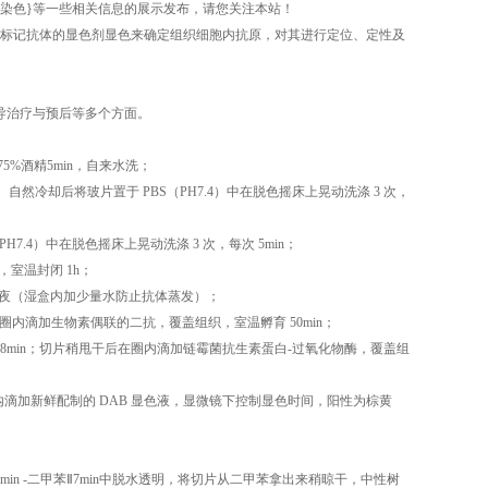
弹力纤维染色}等一些相关信息的展示发布，请您关注本站！
标记抗体的显色剂显色来确定组织细胞内抗原，对其进行定位、定性及
导治疗与预后等多个方面。
n-75%酒精5min，自来水洗；
 自然冷却后将玻片置于 PBS（PH7.4）中在脱色摇床上晃动洗涤 3 次，
H7.4）中在脱色摇床上晃动洗涤 3 次，每次 5min；
室温封闭 1h；
过夜（湿盒内加少量水防止抗体蒸发）；
后在圈内滴加生物素偶联的二抗，覆盖组织，室温孵育 50min；
每次 8min；切片稍甩干后在圈内滴加链霉菌抗生素蛋白-过氧化物酶，覆盖组
在圈内滴加新鲜配制的 DAB 显色液，显微镜下控制显色时间，阳性为棕黄
 -二甲苯Ⅰ7min -二甲苯Ⅱ7min中脱水透明，将切片从二甲苯拿出来稍晾干，中性树