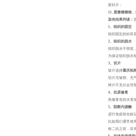
胶封片；
11. 显微镜镜检
，
染色结果判读：
1、组织的固定
组织固定的好坏
2、组织的脱水
组织脱水不彻底
为保证组织脱水
3、切片
玻片选择
重庆粘
切片无皱褶、无气
烤片不充分会导
4、抗原修复
热修复包括水煮
5、阻断内源酶
进行免疫组化标
比如我们通常使
标二抗之前，应