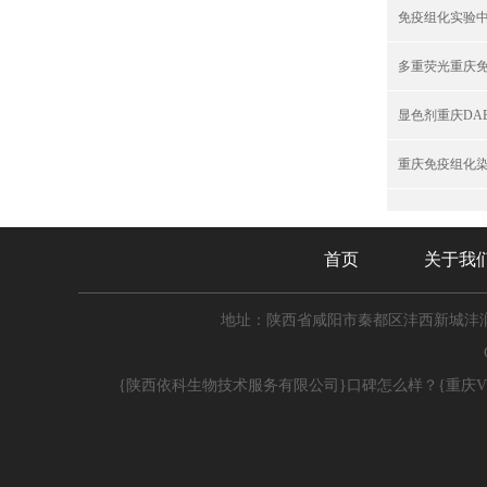
免疫组化实验
多重荧光重庆
显色剂重庆DA
重庆免疫组化
首页
关于我
地址：陕西省咸阳市秦都区沣西新城沣润
{陕西依科生物技术服务有限公司}口碑怎么样？{重庆