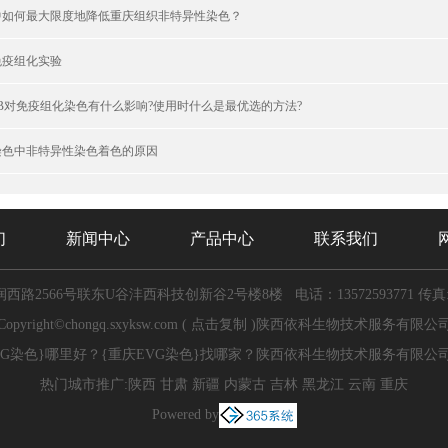
中如何最大限度地降低重庆组织非特异性染色？
免疫组化实验
B对免疫组化染色有什么影响?使用时什么是最优选的方法?
染色中非特异性染色着色的原因
们
新闻中心
产品中心
联系我们
西路2566号联东U谷沣西科技创新谷2号楼8楼
电话：13572593771
传真:
Copyright©
chongq.sxyksw.com
(
点击复制
)陕西依科生物技术服务有限公
VG染色}哪里好？{重庆EVG染色}找哪家？陕西依科生物技术服务有限公
热门城市推广:
陕西
甘肃
新疆
内蒙古
吉林
黑龙江
云南
重庆
Powered by