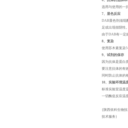
6、抗体的选择和
选用与使用的一
7、显色反应
DAB显色剂须现
足或出现假阴性
由于DAB有一
8、复染
使用苏木素复染5
9、试剂的保存
因为抗体是蛋白
要注意抗体的有
同时防止抗体的
10、实验环境温
标准实验室温度是
一切酶促反应温
{陕西依科生物技
技术服务}