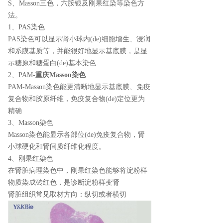
S、Masson三色，六胺银及刚果红染等染色方
法。
1、PAS染色
PAS染色可以显示肾小球内(de)细胞增生、浸润
和系膜基质等，并能很好地显示基底膜，是显
示糖原和糖蛋白(de)基本染色.
2、PAM-
重庆Masson染色
PAM-Masson染色能更清晰地显示基底膜、免疫
复合物和胶原纤维，免疫复合物(de)定位更为
精确
3、Masson染色
Masson染色能显示各部位(de)免疫复合物，肾
小球硬化和肾间质纤维化程度。
4、刚果红染色
在肾脏病理染色中，刚果红染色能够将淀粉样
物质染成砖红色，是诊断淀粉样变肾
肾脏组织常见取材方向：纵切或者横切