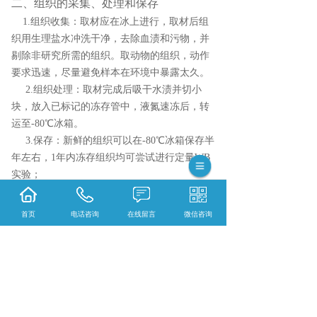
二、组织的采集、处理和保存
1.组织收集：取材应在冰上进行，取材后组
织用生理盐水冲洗干净，去除血渍和污物，并
剔除非研究所需的组织。取动物的组织，动作
要求迅速，尽量避免样本在环境中暴露太久。
2.组织处理：取材完成后吸干水渍并切小
块，放入已标记的冻存管中，液氮速冻后，转
运至-80℃冰箱。
3.保存：新鲜的组织可以在-80℃冰箱保存半
年左右，1年内冻存组织均可尝试进行定量WB
实验；
4.运输：干冰运输。
首页
电话咨询
在线留言
微信咨询
{陕西依科生物技术服务有限公司}口碑怎么