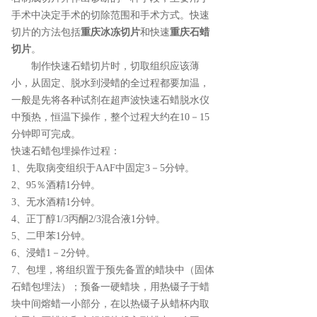
手术中决定手术的切除范围和手术方式。快速
切片的方法包括
重庆冰冻切片
和快速
重庆石蜡
切片
。
制作快速石蜡切片时，切取组织应该薄
小，从固定、脱水到浸蜡的全过程都要加温，
一般是先将各种试剂在超声波快速石蜡脱水仪
中预热，恒温下操作，整个过程大约在10－15
分钟即可完成。
快速石蜡包埋操作过程：
1、先取病变组织于AAF中固定3－5分钟。
2、95％酒精1分钟。
3、无水酒精1分钟。
4、正丁醇1/3丙酮2/3混合液1分钟。
5、二甲苯1分钟。
6、浸蜡1－2分钟。
7、包埋，将组织置于预先备置的蜡块中（固体
石蜡包埋法）；预备一硬蜡块，用热镊子于蜡
块中间熔蜡一小部分，在以热镊子从蜡杯内取