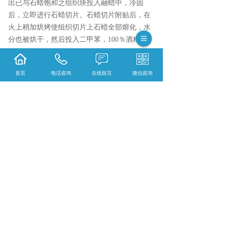
出已与石蜡饱和之组织块投入融蜡中，冷固
后，立即进行石蜡切片。石蜡切片附贴后，在
火上稍加烘烤使组织切片上石蜡全部熔化，水
分也被烘干，然后投入二甲苯，100％酒精，9
5％酒精各30秒脱蜡，入水冲洗，常规苏木素，
伊红染色。
首页
电话咨询
在线留言
微信咨询
以上就是快速石蜡包埋的制作方法，仅供大家
参考。
{陕西依科生物技术服务有限公司}口碑怎么
样？{重庆VG染色}哪里好？{重庆EVG染色}找
哪家？陕西依科生物技术服务有限公司专业从
事{生物科研试剂的研发、销售及相关技术服
务}
相关标签：
快速石蜡包埋
,
石蜡切片
,
病理实验服
务
,
上一条：
重庆免疫组化的应用范围
下一条：
重庆HE染色原理