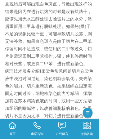
旦脱蜡后可能出现白色斑点，导致出现这样的
结果是因为在进行烘烤的时候是没有烘烤干，
应该先用无水乙醇处理去除玻片上的水分，然
后重新用二甲苯进行脱蜡处理。如果烤(烘)干
不足的现象比较严重，可能导致切片脱落，则
无法补救。如果白色斑点是由于切片在二甲苯
停留时间不足造成，或使用的二甲苯过久，切
片则需退回到二甲苯操作步骤，使其停留时间
相对长些，或更换二甲苯，进行重新染色。
病理技术服务介绍HE染色常见问题切片在染色
液中浸泡时间过短，染色剂就会氧化，失去染
色的能力。切片重新染色。如果组织在固定液
固定时间过长，细胞核染色能力将减弱，须增
加其在苏木精染色液的时间，或用一些方法增
加组织的嗜碱性，以改善细胞核的着色。如果
切片不是因为太厚，对切片进行重新染色，对
于染色和分化时间做些适当的调整。如果确定
是由于切片太厚导致的细胞核过染，则需要重
首页
电话咨询
在线留言
微信咨询
新切片。