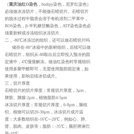
（
重庆油红O染色
，bodipy染色，尼罗红染色）
必须做冰冻切片，不能做石蜡切片。石蜡切片
的脱水过程中脂质会溶于有机溶剂二甲苯中，
ROS染色，β-半乳糖甘酶染色，ATP染色染色必
须要新鲜或冷冻组织冰冻切片.
二，-80℃冰冻过的组织，还可以做石蜡切片吗
储存在-80°冰箱中的新鲜组织，后续可以做
石蜡切片，组织从-80取出后立即投入预冷的固
定液中，4℃慢慢解冻。做油红染色时常规组织
使用多聚甲醛即可，无需使用脂肪固定液，如
果使用，影响后续冰切成片。
三，切片厚度
石蜡切片的切片厚度：常规切片厚度，3μm，
脾脏、胰腺:2μm，植物脂肪4-5μm
冰冻切片厚度：常规切片厚度，6-8μm，脑组
织、植物可以切20-30μm，冰冻切片成片温
度：大多数组织在-16℃~-20℃，例如心、肺、
肾、肌肉、皮肤等；脂肪：-35℃；脑肝脾淋巴
等-10℃。