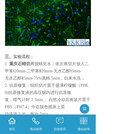
三、
实验流程：
1.
重庆石蜡切片
脱蜡至水：
依次将切片放入二
甲苯
Ⅰ20min-二甲苯Ⅱ20min-无水乙醇Ⅰ5min-
无水乙醇
Ⅱ5min-75%酒精 5min，自来水洗；
2. 抗原修复：
组织切片置于盛满柠檬酸（
PH6.
0)抗原修复液的高压锅内进行抗原修
复，喷气计时
2.5min， 自然冷却后将玻片置于
PBS（PH7.4）中在脱色摇床上晃
动洗涤
3 次，每次 5min；
3. BSA 或者血清封闭:
切片稍甩干后用组化笔在
组织周围画圈（防止抗体流走），在圈内滴
首页
电话咨询
在线留言
微信咨询