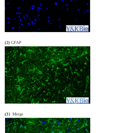
(2)
GFAP
(3）
M
erge