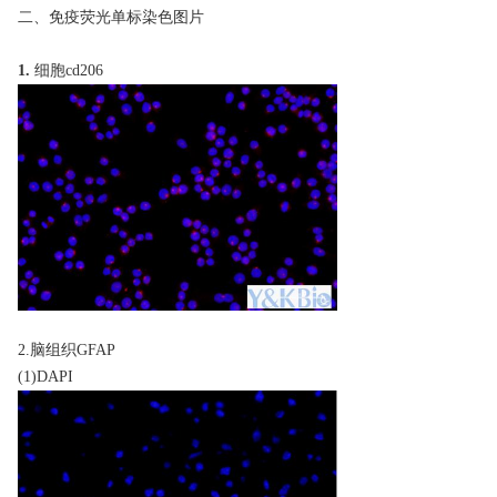
二、免疫荧光单标
染色图片
1.
细胞
cd206
2.脑组织GFAP
(1)DAPI