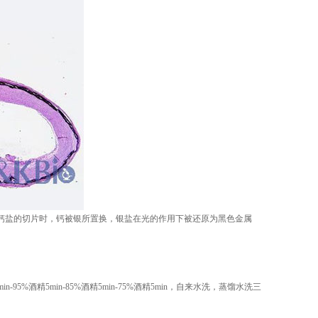
溶性钙盐的切片时，钙被银所置换，银盐在光的作用下被还原为黑色金属
n-95%酒精5min-85%酒精5min-75%酒精5min，自来水洗，蒸馏水洗三