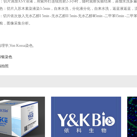
切片滴加XSY溶液，用紫外灯连续照射2-3小时，随时观察实验结果，蒸馏水洗多遍
：切片入苏木素染液染3-5min，自来水洗，分化液分化，自来水洗，返蓝液返蓝，
次放入无水乙醇I 5min -无水乙醇II 5min-无水乙醇Ⅲ5min -二甲苯Ⅰ5min -二甲苯
检，图像采集分析。
病理学
,
Von Kossa染色
,
胺银染色
场拍照