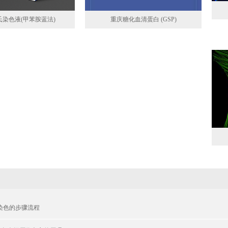
染色液(甲苯胺蓝法)
重庆糖化血清蛋白 (GSP)
sa染色的步骤流程