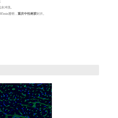
;
流水冲洗。
Ⅱ5min透明，
重庆中性树胶
封片。