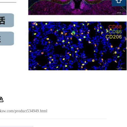
色
sw.com/product534949.html