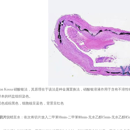
on Kossa 硝酸银法，其原理在于该法是种金属置换法，硝酸银溶液作用于含有不
样本的钙盐组织染色。
黑色或棕黑色，细胞核呈蓝色，背景呈红色
切片
脱蜡至水：依次将切片放入二甲苯Ⅰ8min-二甲苯Ⅱ8min-无水乙醇Ⅰ5min-无水乙醇Ⅱ5mi