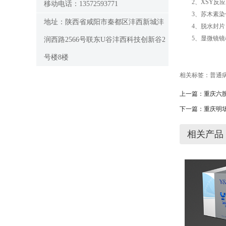
2、XSY反应：
移动电话：13572593771
3、苏木素染色
地址：陕西省咸阳市秦都区沣西新城沣
4、脱水封片：切片依
5、显微镜镜
润西路2566号联东U谷沣西科技创新谷2
号楼8楼
相关标签：
普通
上一篇：
重庆六
下一篇：
重庆明
相关产品