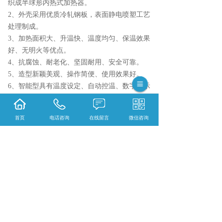
织成半球形内热式加热器。
2、外壳采用优质冷轧钢板，表面静电喷塑工艺
处理制成。
3、加热面积大、升温快、温度均匀、保温效果
好、无明火等优点。
4、抗腐蚀、耐老化、坚固耐用、安全可靠。
5、造型新颖美观、操作简便、使用效果好。
6、智能型具有温度设定、自动控温、数字显示
温度，双传感器测温，可分别测量内芯温度和
物料温度等优点。
首页
电话咨询
在线留言
微信咨询
7、加热方式： 智能仪表控温。
相关标签：
仪器
,
智能电热套50000ml
,
上一条：
重庆智能电热套系列
下一条：
重庆HJ-6 调压型磁力搅拌电热套
365系统