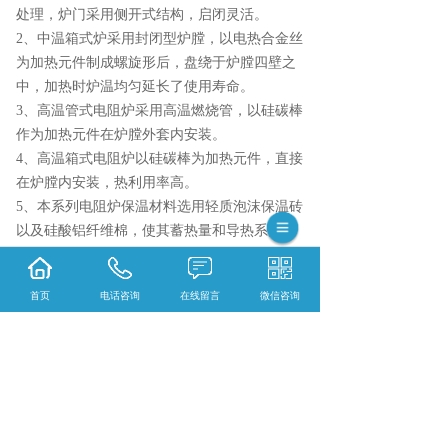
处理，炉门采用侧开式结构，启闭灵活。
2、中温箱式炉采用封闭型炉膛，以电热合金丝
为加热元件制成螺旋形后，盘绕于炉膛四壁之
中，加热时炉温均匀延长了使用寿命。
3、高温管式电阻炉采用高温燃烧管，以硅碳棒
作为加热元件在炉膛外套内安装。
4、高温箱式电阻炉以硅碳棒为加热元件，直接
在炉膛内安装，热利用率高。
5、本系列电阻炉保温材料选用轻质泡沫保温砖
以及硅酸铝纤维棉，使其蓄热量和导热系数减
少致使炉膛蓄热量大升温时间缩短，表面温升
低，空炉损耗率小，耗电量也大大降低。
首页
电话咨询
在线留言
微信咨询
6、控制器分为：智能型、微电脑多波段控温
型。
相关标签：
仪器
,
箱式电阻炉SRJX-8-13
,
上一条：
重庆考马斯亮蓝染色液