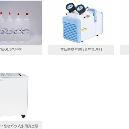
重庆OCT包埋剂
重庆防腐型隔膜真空泵系列
B95A型循环水式多用真空泵