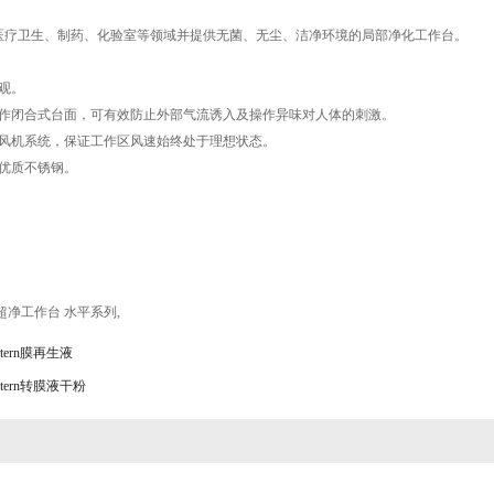
医疗卫生、制药、化验室等领域并提供无菌、无尘、洁净环境的局部净化工作台。
观。
工作闭合式台面，可有效防止外部气流诱入及操作异味对人体的刺激。
量风机系统，保证工作区风速始终处于理想状态。
用优质不锈钢。
超净工作台 水平系列
,
tern膜再生液
tern转膜液干粉