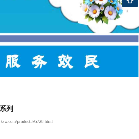
平系列
ksw.com/product595728.html