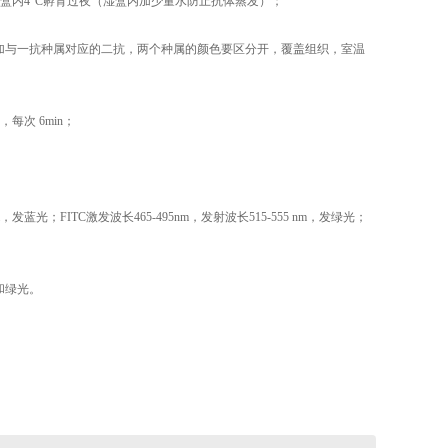
内4°C
孵育过夜（湿盒内加少量水防止抗体蒸发）；
加与一抗种属对应的二抗，两个种属的颜色要区分开，覆盖组织，室温
，每次 6min；
m，发蓝光；FITC激发波长465-495nm，发射波长515-555 nm，发绿光；
和绿光。