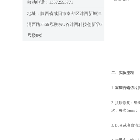
移动电话：13572593771
地址：陕西省咸阳市秦都区沣西新城沣
润西路2566号联东U谷沣西科技创新谷2
号楼8楼
二、实验流程
1.
重庆石蜡切片
2. 抗原修复：
次，每次 5min；
3. BSA 或