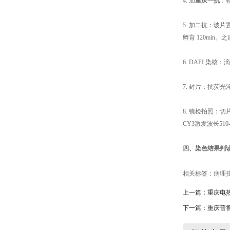
4. 加
重庆一抗
：
5. 加二抗：玻片
孵育 120min。
6. DAPI 染核
7. 封片：抗荧
8. 镜检拍照：切
CY3激发波长
51
四、染色结果判
相关标签：
病理
上一篇：
重庆电热
下一篇：
重庆普