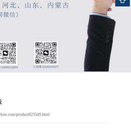
标
ksw.com/product823549.html