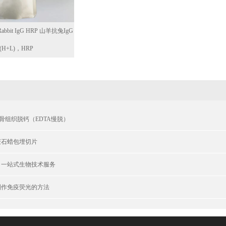
Rabbit IgG HRP 山羊抗兔IgG
(H+L)，HRP
庆骨组织脱钙（EDTA慢脱）
重庆石蜡包埋切片
丨一站式生物技术服务
制作免疫荧光的方法