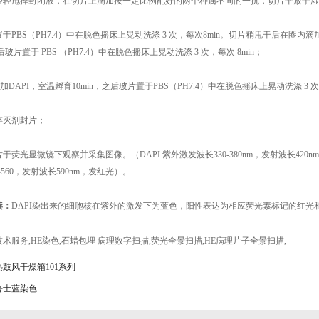
轻轻甩掉封闭液，在切片上滴加按一定比例配好的两个种属不同的一抗，切片平放于湿盒
置于PBS（PH7.4）中在脱色摇床上晃动洗涤 3 次，每次8min。切片稍甩
干后在圈内滴
之后玻片置于 PBS （PH7.4）中在脱色摇床上晃动洗涤 3 次，每次 8min；
：滴加DAPI，室温孵育10min，之后玻片置于PBS（PH7.4）中在脱色摇床上
晃动洗涤 3 次
光淬灭剂封片；
片于荧光显微镜下观察并采集图像。（DAPI 紫外激发波长330-380nm，发射波
长420n
0-560，发射波长590nm，发红光）。
读：
DAPI染出来的细胞核在紫外的激发下为蓝色，阳性表达为相应荧光素标记的红光
技术服务
,
HE染色
,
石蜡包埋 病理数字扫描
,
荧光全景扫描
,
HE病理片子全景扫描
,
鼓风干燥箱101系列
鲁士蓝染色