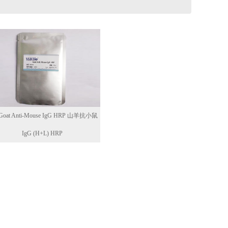
oat Anti-Mouse IgG HRP 山羊抗小鼠
IgG (H+L) HRP