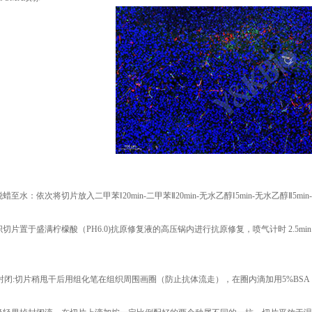
脱蜡至水：依次将切片放入二甲苯Ⅰ20min-二甲苯Ⅱ20min-无水乙醇Ⅰ5min-
无水乙醇Ⅱ5min
组织切片置于盛满柠檬酸（PH6.0)抗原修复液的高压锅内进行抗原修
复，喷气计时 2.5m
者血清封闭:切片稍甩干后用组化笔在组织周围画圈（防止抗体流走），在圈内滴
加用5%BSA