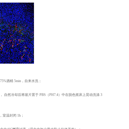
-75%酒精 5min，自来水洗；
in， 自然冷却后将玻片置于 PBS（PH7.4）中在脱色摇床上晃
动洗涤 3
，室温封闭 1h；