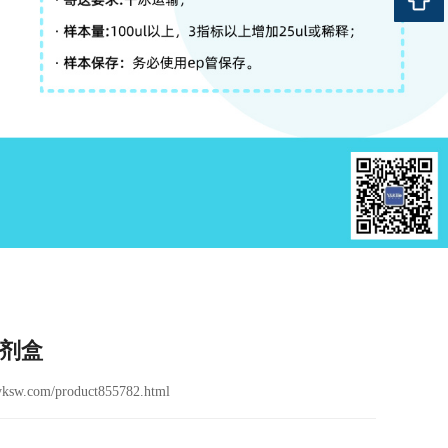
试剂盒
ksw.com/product855782.html