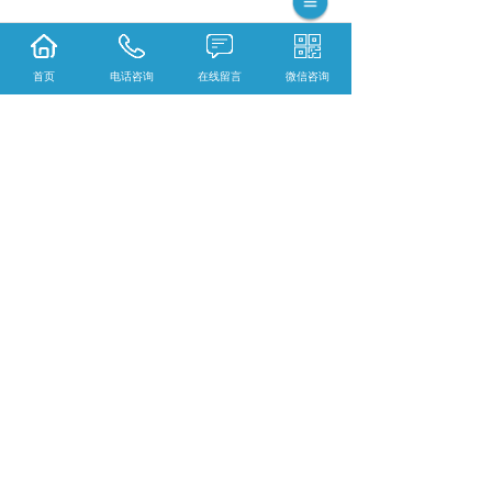
首页
电话咨询
在线留言
微信咨询
相关标签：
普通病理学服务
,
Van Gieson染色液
,
上一条：
重庆超薄磁力搅拌器系列
下一条：
重庆陶瓷型磁力搅拌器系列
365系统