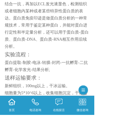
结合一抗，再加以ECL发光液显色，检测组织
或者细胞内某种或者某些特异性蛋白质的表
达。蛋白质免疫印迹是做蛋白质分析的一种常
规技术，常用于鉴定某种蛋白，并能对蛋白进
行定性和半定量分析，还可以用于蛋白质-蛋白
质、蛋白质-DNA、蛋白质-RNA相互作用后续
分析。
实验流程：
蛋白提取-制胶-电泳-转膜-封闭-一抗孵育-二抗
孵育-化学发光-结果分析;
送样运输要求：
新鲜组织，100mg以上，干冰运输。
细胞量为5*10^6以上，收集细胞沉淀，干冰运
输。
首页
电话咨询
在线留言
微信咨询
相关标签：
蛋白服务
,
WB检测服务（核蛋白
,
线
粒体蛋白
,
膜蛋白）
,