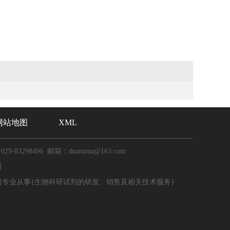
网站地图
XML
029-83298496 邮箱：dnamrna@163.com
司
司专业从事{生物科研试剂的研发、销售及相关技术服务}