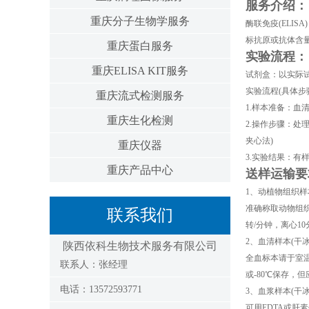
服务介绍：
重庆分子生物学服务
酶联免疫(ELI
标抗原或抗体含
重庆蛋白服务
实验流程：
重庆ELISA KIT服务
试剂盒：以实际
实验流程(具体步
重庆流式检测服务
1.样本准备：血
重庆生化检测
2.操作步骤：处
夹心法)
重庆仪器
3.实验结果：有
重庆产品中心
送样运输要
1、动植物组织样
准确称取动物组织重
联系我们
转/分钟，离心1
2、血清样本(干冰
陕西依科生物技术服务有限公司
全血标本请于室温
联系人：张经理
或-80℃保存，
电话：13572593771
3、血浆样本(干冰
可用EDTA或肝素