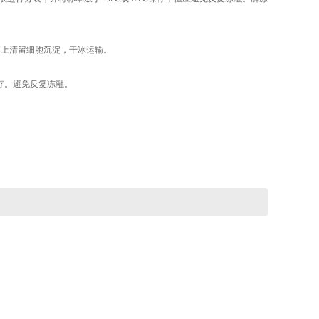
。弃上清留细胞沉淀，干冰运输。
℃保存。避免反复冻融。