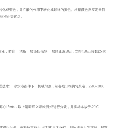
化下转化成蓝色，并在酸的作用下转化成最终的黄色。根据颜色反应定量目
标准化等优点。
孵育— 洗板，加TMB底物— 加终止液50ul，立即450nm读数(双抗
生理盐水)，冰水浴条件下，机械匀浆，制备成10%的匀浆液，2500~3000
离心15min，取上清即可立即检测;或进行分装，并将标本放于-20℃
测;或进行分装，并将标本放于-20℃或-80℃保存，但应避免反复冻融。解冻