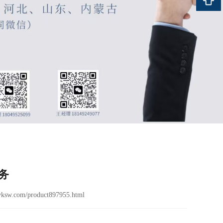
务
ksw.com/product897955.html