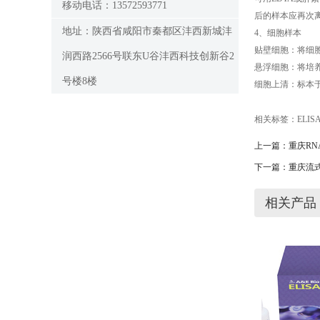
移动电话：13572593771
后的样本应再次
地址：陕西省咸阳市秦都区沣西新城沣
4、细胞样本
贴壁细胞：将细胞
润西路2566号联东U谷沣西科技创新谷2
悬浮细胞：将培养
号楼8楼
细胞上清：标本于2
相关标签：
ELIS
上一篇：
重庆R
下一篇：
重庆流
相关产品