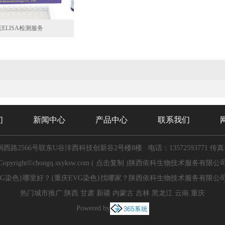
ELISA检测服务
们
新闻中心
产品中心
联系我们
西路2566号联东U谷沣西科技创新谷2号楼8楼
电话：13572593771
传真:
Copyright©
chongq.sxyksw.com
(
点击复制
)陕西依科生物技术服务有限公
VG染色}哪里好？{重庆EVG染色}找哪家？陕西依科生物技术服务有限公
热门城市推广:
陕西
甘肃
新疆
内蒙古
吉林
黑龙江
云南
重庆
Powered by