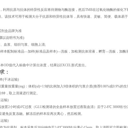
SA)，利用抗原与抗体的特异性反应将待测物与酶连接，然后TMB在过氧化物酶的催
量。该技术可用于检测大分子抗原和特异性抗体等，具有快速、灵敏、简便、载体易于
试剂盒品牌为准
骤以说明书为准):
清、血浆、组织匀浆、细胞上清;
理样本配制标准品—加样(标准品及样本)—洗板，加检测抗体溶液，孵育—洗板，加酶溶液，
样本OD值代入标曲中计算出浓度，结果以EXCEL形式发出。
求：
本(干冰运输)
量按重量(mg)：体积(ul)=1:9的比例加入9倍体积的匀浆介质(推荐0.86%或0.9%的
0分钟，取上清液进行测定。
运输)
放置2小时或4℃过夜（GLU检测请勿全血样本放置过夜取血清）后于2-8℃ 3000转/分
但应避免反复冻融。解冻后的样本应再次离心，然后检测。
运输)
作为抗凝剂，标本采集后30分钟内于2-8℃3000转/分离心15min，取上清即可立即检