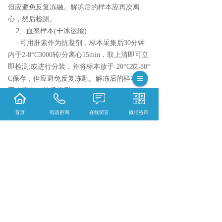
但应避免反复冻融。解冻后的样本应再次离
心，然后检测。
2、血浆样本(干冰运输)
可用肝素作为抗凝剂，标本采集后30分钟
内于2-8°C3000转/分离心15min，取上清即可立
即检测;或进行分装，并将标本放于-20°C或-80°
C保存，但应避免反复冻融。解冻后的样本应
再次离心，然后检测。
3.体积:100ul以上，3指标以上增加25ul或稀释
首页
电话咨询
在线留言
微信咨询
4.务必使用ep管保存
相关标签：
生化检测
,
二氧化碳 (C02)
,
上一条：
重庆超氧化物歧化酶 (SOD)
下一条：
重庆不饱和铁结合力 (UIBC)
365系统