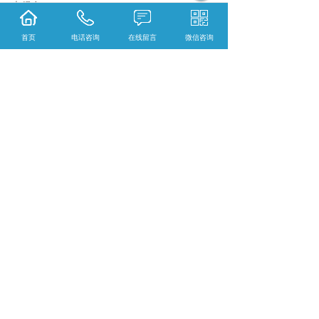
大得多。
8.脱脂处理：骨在脱钙前最好经脱脂处理，以
首页
电话咨询
在线留言
微信咨询
减少对脱钙进度的影响，脱脂可用95%乙醇或
三氯甲烷浸泡，骨组织经固定、脱钙后，下一
步处理就是脱水。脱水是关键性步骤，它对骨
的透明、浸蜡、 制片、染色都有很大影响，如
果这一步处理不好，就会使整个制片工作难以
完成。我们知道骨组织本身致密、坚韧，而脱
水剂，特别是收缩性较强的脱水剂更能增加骨
组织硬度。
{陕西依科生物技术服务有限公司}口碑怎么
样？{重庆VG染色}哪里好？{重庆EVG染色}找
哪家？陕西依科生物技术服务有限公司专业从
事{生物科研试剂的研发、销售及相关技术服
务}
相关标签：
骨组织脱钙
,
荧光全景扫描
,
HE病理
片子全景扫描
,