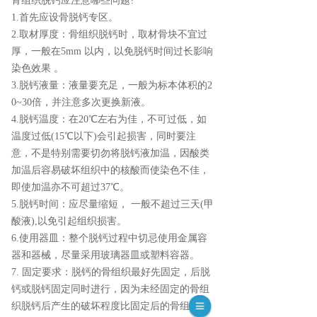
骨组织脱钙应注意哪些问题?
1.首先应设骨脱钙专区。
2.取材厚度：骨组织脱钙时，取材骨块不宜过
厚，一般在5mm 以内，以免脱钙时间过长影响
染色效果 。
3.脱钙液量：液量要充足，一般为标本体积的2
0~30倍，并注意多次更换新液。
4.脱钙温度：在20℃左右为佳，不可过低，如
温度过低(15℃以下)会引起损害，同时要注
意，不是特别需要切勿将脱钙液加温，因酸类
加温后容易破坏组织中的核酸而使染色不佳，
即使加温亦不可超过37℃。
5.脱钙时间：应尽量缩短， 一般不超过三天(甲
酸液),以免引起组织损害。
6.使用器皿：整个脱钙过程中切忌使用金属容
器和器械，尽量采用玻璃器皿或塑料容器。
7. 固定要求：脱钙的骨组织最好先固定，后脱
钙或脱钙固定同时进行，因为未经固定的骨组
织脱钙后产生的破坏程度比固定后的骨组织要