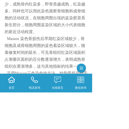
少，成熟骨内红染多，即骨质越成熟，红染越
多。同样也可以用此染色观察骨细胞和成骨细
胞的活动状况，在细胞周围出现的蓝染胶原系
新生部分，细胞周围蓝染区域的大小代表细胞
的新近活动程度。
Masson 染色骨损伤后早期红染区域较少，骨
细胞及成骨细胞周围的蓝色着染区域较大，随
着修复时间的延长，可见骨组织红染区域面积
占测量区面积的百分数逐渐增大，表明成熟骨
组织在逐渐增多，这与其他指标的结果一致。
采用Masson三色染色的方法，对骨受损后处于
不同修复时期的骨组织进行染色，操作方法简
单，普通脱钙骨切片即可，在新生骨走向成熟
首页
电话咨询
在线留言
微信咨询
过程中表现为红-蓝相间现象，新生骨质红染
少，成熟骨内红染多，即骨质越成熟，红染越
多，结合计算机图像分析处理系统可定量分析
骨组织的成熟程度。
{陕西依科生物技术服务有限公司}口碑怎么
样？{重庆VG染色}哪里好？{重庆EVG染色}找