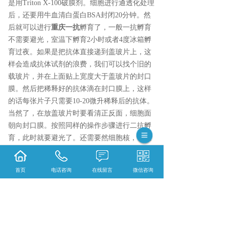
是用Triton X-100破膜剂。细胞进行通透化处理
后，还要用牛血清白蛋白BSA封闭20分钟。然
后就可以进行
重庆一抗
孵育了，一般一抗孵育
不需要避光，室温下孵育2小时或者4度冰箱孵
育过夜。如果是把抗体直接递到盖玻片上，这
样会造成抗体试剂的浪费，我们可以找个旧的
载玻片，并在上面贴上宽度大于盖玻片的封口
膜。然后把稀释好的抗体滴在封口膜上，这样
的话每张片子只需要10-20微升稀释后的抗体。
当然了，在放盖玻片时要看清正反面，细胞面
朝向封口膜。按照同样的操作步骤进行二抗孵
育，此时就要避光了。还需要然细胞核，可以
用DAPI或Hoechst 33258染料染色，方法跟一抗
二抗孵育方式类似。
首页
电话咨询
在线留言
微信咨询
染色结束后，要进行封片保存，同时也要滴加
抗荧光衰减剂。盖玻片的边缘可用指甲油涂
抹，但是要注意保持通风。自然风干后就可以
在显微镜下观察了。
{陕西依科生物技术服务有限公司}口碑怎么