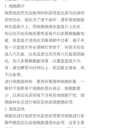
1. 细胞爬片
陕西免疫荧光实验用到的原理是抗原与抗体特
异性结合。因此为了便于操作，通常将细胞接
种在盖玻片上。而细胞很难在盖玻片上生长，
所以在开始实验前要将盖玻片以多聚赖氨酸包
被。将盖玻片浸泡在消毒酒精中过夜，镊子夹
取一片盖玻片并在酒精灯旁烘干，待其冷却后
放入六孔板。以免温度过高导致六孔板底部融
化。加入多聚赖氨酸溶液，以覆盖盖玻片为
准，避光孵育30分钟以上，然后吸去液体，风
干以备用。
进行细胞接种前，要算好要接种细胞的量，一
般对于观察单个细胞的蛋白表达，细胞数要
少，以保证在高倍镜下没有其他细胞干扰。细
胞接种在后进行相应染色前细胞预处理。
2. 免疫染色
细胞在进行免疫荧光染色前需要对细胞进行多
聚甲醛固定以及细胞膜通透化处理，这里主要