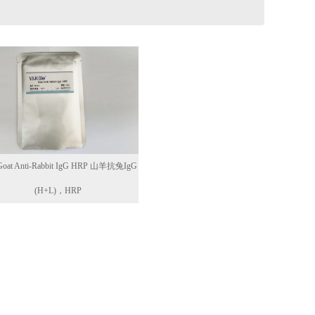
at Anti-Rabbit IgG HRP 山羊抗兔IgG
(H+L)，HRP