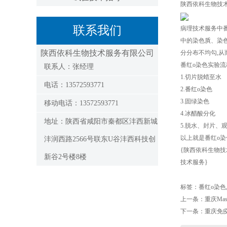
陕西依科生物技
联系我们
病理技术服务中
中的染色貭、染
陕西依科生物技术服务有限公司
分分布不均勾,从
番红o染色实验流
联系人：张经理
1.切片脱蜡至水
电话：13572593771
2.番红o染色
3.固绿染色
移动电话：13572593771
4.冰醋酸分化
地址：陕西省咸阳市秦都区沣西新城
5.脱水、封片、
以上就是番红o
沣润西路2566号联东U谷沣西科技创
{陕西依科生物技
新谷2号楼8楼
技术服务}
标签：
番红o染色
上一条：
重庆Ma
下一条：
重庆免