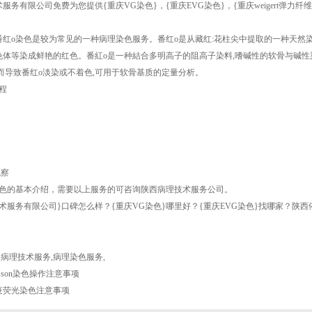
术服务有限公司免费为您提供
{重庆VG染色}
，{重庆EVG染色}，{重庆weigert
番红o染色是较为常见的一种病理染色服务。番红o是从藏红:花柱尖中提取的一种天然
色体等染成鲜艳的红色。番紅o是一种結合多明高子的阻高子染料,嗜碱性的软骨与碱性
而导致番红o淡染或不着色,可用于软骨基质的定量分析。
程
观察
染色的基本介绍，需要以上服务的可咨询陕西病理技术服务公司。
术服务有限公司}口碑怎么样？{重庆VG染色}哪里好？{重庆EVG染色}找哪家？
,
病理技术服务
,
病理染色服务
,
sson染色操作注意事项
疫荧光染色注意事项