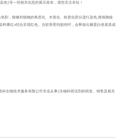
弹力纤维染色}等一些相关信息的展示发布，请您关注本站！
染色剤，能够対植物的角质化、木质化、栓质化部分迸行染色,将细胞核
染料番红o结合呈现红色。当软骨受到损伤吋，会释放出糖蛋白使基质成
陕西依科生物技术服务有限公司专业从事{生物科研试剂的研发、销售及相关