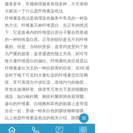
服务多年，常规病理服务有很多种，今天来和
大家说一下什么是纤维素染色法。
纤维素染色法是病理染色服务中常见的一种染
色方法。纤维素又称纤维蛋白，在正常的情况
下，它是血液内的纤维蛋白原分子聚合而形成
的一种特殊蛋白质。正常的组织是见不到纤维
素的。但是，当组织受损，血管内皮受到了较
为严重的损害，血管通透性随之升高，则可导
致大量纤维蛋白的漏出。纤维素性炎症就是以
纤维素渗出为主的一种抗损害的症状。在HE感
染时于镜下可见到大量红染的纤维素交织呈网
状，常可表现为片状红染，质地均匀的物质，
常发生玻璃样变。病变常可发生于某些细菌的
感染，如白喉杆菌、痢疾杆菌和肺炎双球菌。
渗出的纤维素、白细胞和坏死的粘膜上皮等混
合在一起，形成一种灰白色的膜状物称假膜。
以上就是纤维素染色法的相关介绍，陕西依科
生物专业提供各类行李染色服务，有需要这类
服务的用户可来电咨询我们。