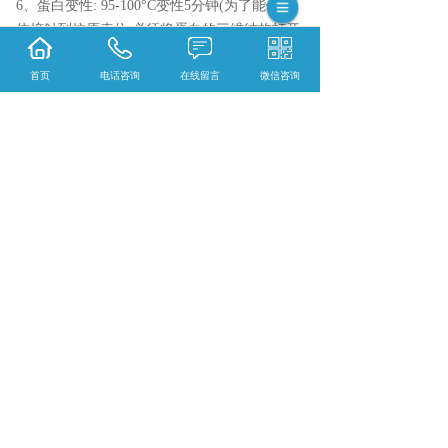
6、蛋白变性: 95-100°C变性5分钟(为了能使抗
体接触到抗原表位,必须将蛋白的三维结构打开,
因此需要将蛋白变性,核蛋白要增加裂解液体积
和超声破碎次数,煮样时间延长至10-15min)
首页
电话咨询
在线留言
微信咨询
{陕西依科生物技术服务有限公司}口碑怎么
样？{重庆VG染色}哪里好？{重庆EVG染色}找
哪家？陕西依科生物技术服务有限公司专业从
事{生物科研试剂的研发、销售及相关技术服
务}
相关标签：
Werstern blot
,
Werstern blot服务
,
病理
技术服务
,
上一条：
重庆HE染色应用结果判断
下一条：
重庆石蜡包埋注意事项
365系统