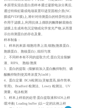
本原理实混合蛋白质样本通过凝胶电泳分离后,
通过特殊虹吸或电场装置印迹至固相介质(NC
膜或PVDF膜)上,将针对待测蛋白的特异性抗体
作用于滤膜上,利用抗体上偶联的酶降解底物在
滤膜上生成有色沉淀物或化学发光产物,从而显
示出待测蛋白的存在及量。
样本制备：
1、样本的来源:细胞培养上清;细胞(胞浆蛋白、
胞膜蛋白、胞核蛋白) ;组织匀浆
2、不同样本有不同的提取方式:蛋白完全裂解
液、RIPA、 胞核/胞浆
3、蛋白的提取: (裂解前加入蛋白酶抑制剂、磷
酸酶抑制剂使其终浓度为1mM )
4、蛋白定量: BCA检测法(灵敏度高,操作简单,
常用)、Bradford 检测法、Lowry 检测法、UV
测量、电泳检测
5、样本上样前的处理:蛋白提取液和SDS上样
缓冲液( Loading buffer )以一定的比例上样