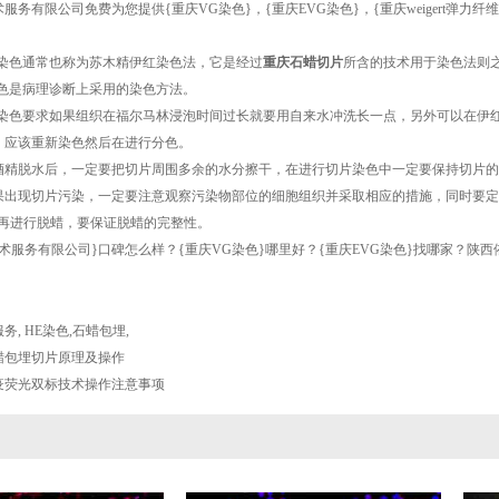
术服务有限公司免费为您提供
{重庆VG染色}
，{重庆EVG染色}，{重庆weigert
E染色通常也称为苏木精伊红染色法，它是经过
重庆石蜡切片
所含的技术用于染色法则
染色是病理诊断上采用的染色方法。
E染色要求如果组织在福尔马林浸泡时间过长就要用自来水冲洗长一点，另外可以在伊
，应该重新染色然后在进行分色。
酒精脱水后，一定要把切片周围多余的水分擦干，在进行切片染色中一定要保持切片的
果出现切片污染，一定要注意观察污染物部位的细胞组织并采取相应的措施，同时要定
°再进行脱蜡，要保证脱蜡的完整性。
术服务有限公司}口碑怎么样？{重庆VG染色}哪里好？{重庆EVG染色}找哪家？
服务
,
HE染色
,
石蜡包埋
,
蜡包埋切片原理及操作
疫荧光双标技术操作注意事项