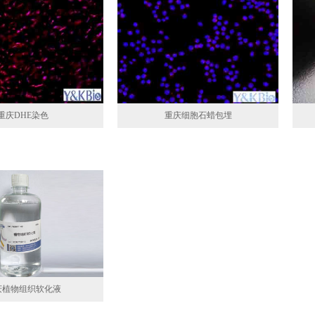
重庆DHE染色
重庆细胞石蜡包埋
庆植物组织软化液