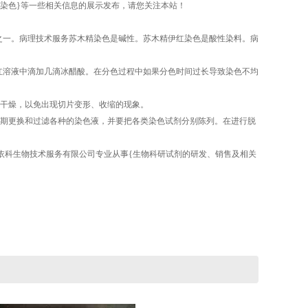
弹力纤维染色}等一些相关信息的展示发布，请您关注本站！
之一。病理技术服务苏木精染色是碱性。苏木精伊红染色是酸性染料。病
红溶液中滴加几滴冰醋酸。在分色过程中如果分色时间过长导致染色不均
干燥，以免出现切片变形、收缩的现象。
期更换和过滤各种的染色液，并要把各类染色试剂分别陈列。在进行脱
陕西依科生物技术服务有限公司专业从事{生物科研试剂的研发、销售及相关