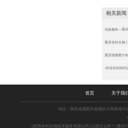
相关新闻
实验服务---
重庆依科生物
重庆细胞爬片
-80冻存的组
首页
关于我
地址：陕西省咸阳市秦都区沣西新城沣润
{陕西依科生物技术服务有限公司}口碑怎么样？{重庆