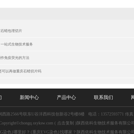
重庆石蜡包埋切片
丨一站式生物技术服务
制作免疫荧光的方法
织还可以再做重庆石蜡切片吗
们
新闻中心
产品中心
联系我们
西路2566号联东U谷沣西科技创新谷2号楼8楼
电话：13572593771
传真:
Copyright©
chongq.sxyksw.com
(
点击复制
)陕西依科生物技术服务有限公
VG染色}哪里好？{重庆EVG染色}找哪家？陕西依科生物技术服务有限公