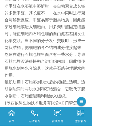
净甲醛在水溶液中溶解时，会自动聚合成长链
的多聚甲醛。其长度不一，在水中同时进行聚
合与解聚反应。甲醛易溶于脂类物质，因此能
穿过细胞膜进入细胞内。用多聚甲醛固定细胞
时，能使细胞内石蜡包埋的自由氨基基团发生
化学交联。当不同的分子发生交联时，形成一
网状结构，把细胞的各个结构成分连接起来。
然后在进行石蜡包埋里面含有一些水分，导致
石蜡包埋没法很快融合进组织内部，因此须使
用脱水剂将水分除尽，这就是石蜡包埋脱水的
作用。
组织块用非石蜡溶剂脱水后必须经过透明。透
明剂能同时与脱水剂和石蜡混合，它取代了脱
水剂后，石蜡便能顺利地渗入组织。
{陕西依科生物技术服务有限公司}口碑怎么
样？{重庆VG染色}哪里好？{重庆EVG染色}找
哪家？陕西依科生物技术服务有限公司专业从
首页
电话咨询
在线留言
微信咨询
事{生物科研试剂的研发、销售及相关技术服