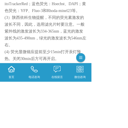
itoTrackerRed；蓝色荧光：Hoechst、DAPI；黄
色荧光：YFP、Fluo-3和Rhoda-minel23等。
(3）陕西依科生物提醒，不同的荧光素激发的
波长不同，因此，选用滤光片时要注意。一般
紫外线的激发波长为334-365nm，蓝光的激发
波长为435-490nm，绿光的激发波长为546nm左
右。
(4) 荧光显微镜应提前至少15min打开汞灯预
热。关闭30min后方可再开启。
(5）免疫荧光染色的组织要求很高，载玻片及
盖玻片要干净无杂质。进行荧光染色时，需注
首页
电话咨询
在线留言
微信咨询
意染液的pH、浓度和染色温度，还要避免对荧
光有熄灭作用的物质的接触。组织和细胞也有
自发荧光，如红细胞中的血红蛋白呈红色荧
光，维生素A呈绿色自发性荧光等。
{陕西依科生物技术服务有限公司}口碑怎么
样？{重庆VG染色}哪里好？{重庆EVG染色}找
哪家？陕西依科生物技术服务有限公司专业从
事{生物科研试剂的研发、销售及相关技术服