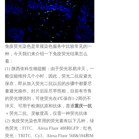
免疫荧光染色是常规染色服务中比较常见的一
种，今天我们来介绍一下免疫荧光结果怎么
看：
(1) 陕西依科生物提醒：由于荧光容易淬灭，一
般仅能维持几个小时，因此，荧光二抗应避光
保存，即从加入荧光二抗以后的步骤中都要尽
量避光操作。封片后应尽早照相，目前有市售
的荧光增强剂，可使荧光在4℃保存1-2周仍不
淬灭。可用于检测抗原和抗体，普通
重庆一抗
＋荧光二抗。灵敏度高，仅需一种荧光抗体
(2) 免疫荧光染色常用的荧光素有以下几种，绿
色荧光：FITC、 Alexa Fluor 488和GFP；红色
荧光：TRITC、Cy3、Alexa Fluor 568&594和M