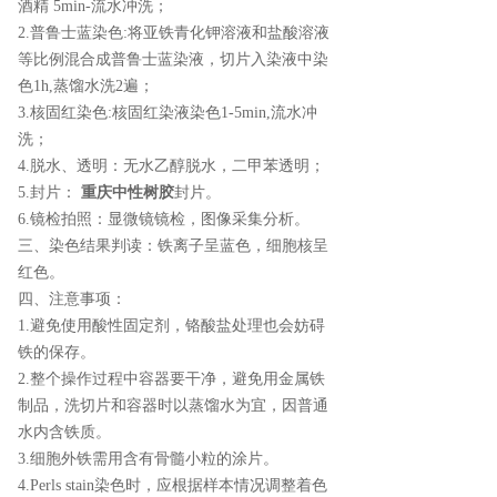
酒精 5min-流水冲洗；
2.普鲁士蓝染色:将亚铁青化钾溶液和盐酸溶液
等比例混合成普鲁士蓝染液，切片入染液中染
色1h,蒸馏水洗2遍；
3.核固红染色:核固红染液染色1-5min,流水冲
洗；
4.脱水、透明：无水乙醇脱水，二甲苯透明；
5.封片：
重庆中性树胶
封片。
6.镜检拍照：显微镜镜检，图像采集分析。
三、染色结果判读：铁离子呈蓝色，细胞核呈
红色。
四、注意事项：
1.避免使用酸性固定剂，铬酸盐处理也会妨碍
铁的保存。
2.整个操作过程中容器要干净，避免用金属铁
制品，洗切片和容器时以蒸馏水为宜，因普通
水内含铁质。
3.细胞外铁需用含有骨髓小粒的涂片。
4.Perls stain染色时，应根据样本情况调整着色