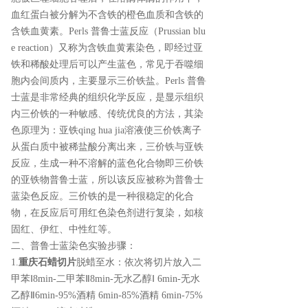
血红蛋白被分解为不含铁的橙色血质和含铁的
含铁血黄素。Perls 普鲁士蓝反应（Prussian blu
e reaction）又称为含铁血黄素染色，即经过亚
铁和稀酸处理后可以产生蓝色，常见于吞噬细
胞内会间质内，主要显示三价铁盐。Perls 普鲁
士蓝是非常经典的组织化学反应，是显示组织
内三价铁的一种敏感、传统优良的方法，其染
色原理为：亚铁qing hua jia溶液使三价铁离子
从蛋白质中被稀盐酸分离出来，三价铁与亚铁
反应，生成一种不溶解的蓝色化合物即三价铁
的亚铁物普鲁士蓝，所以该反应被称为普鲁士
蓝染色反应。三价铁的是一种很稳定的化合
物，在反应后可用红色染色剂进行复染，如核
固红、伊红、中性红等。
二、普鲁士蓝染色实验步骤：
1.
重庆石蜡切片
脱蜡至水：依次将切片放入二
甲苯Ⅰ8min-二甲苯Ⅱ8min-无水乙醇Ⅰ 6min-无水
乙醇Ⅱ6min-95%酒精 6min-85%酒精 6min-75%