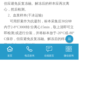
但应避免反复冻融。解冻后的样本应再次离
心，然后检测。
2、血浆样本(干冰运输)
可用肝素作为抗凝剂，标本采集后30分钟
内于2-8°C3000转/分离心15min，取上清即可立
即检测;或进行分装，并将标本放于-20°C或-80°
C保存，但应避免反复冻融。解冻后的样本应
再次离心，然后检测。
3.体积:100ul以上，3指标以上增加25ul或稀释
首页
电话咨询
在线留言
微信咨询
4.务必使用ep管保存
相关标签：
生化检测
,
镁 (Mg)
,
上一条：
重庆钙 (Ca)
下一条：
重庆无机磷 (IP)
365系统